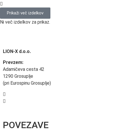
Prikaži več izdelkov
Ni več izdelkov za prikaz.
LION-X d.o.o.
Prevzem:
Adamičeva cesta 42
1290 Grosuplje
(pri Eurospinu Grosuplje)
+386 40 495 881
prodaja@e-dom.si
POVEZAVE