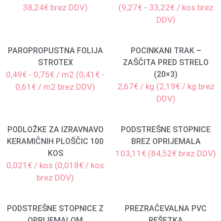
38,24€ brez DDV)
(9,27€ - 33,22€ / kos brez
DDV)
PAROPROPUSTNA FOLIJA
POCINKANI TRAK –
STROTEX
ZAŠČITA PRED STRELO
0,49€ - 0,75€ / m2 (0,41€ -
(20×3)
2,67€ / kg (2,19€ / kg brez
0,61€ / m2 brez DDV)
DDV)
PODLOŽKE ZA IZRAVNAVO
PODSTREŠNE STOPNICE
KERAMIČNIH PLOŠČIC 100
BREZ OPRIJEMALA
KOS
103,11€ (84,52€ brez DDV)
0,021€ / kos (0,018€ / kos
brez DDV)
PODSTREŠNE STOPNICE Z
PREZRAČEVALNA PVC
OPRIJEMALOM
REŠETKA