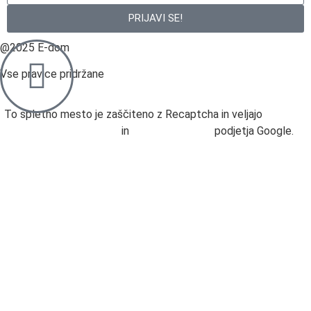
PRIJAVI SE!
@2025 E-dom
Vse pravice pridržane
To spletno mesto je zaščiteno z Recaptcha in veljajo
Določila
o varstvu podatkov
in
Pogoji uporabe
podjetja Google.