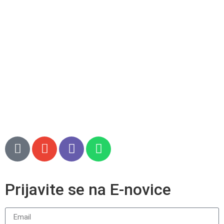
B2B prodaja
O podjetju
Kontakt
Pogoji poslovanja
Pogoji poslovanja spletna trgovina
Piškotki
Prijavite se na E-novice