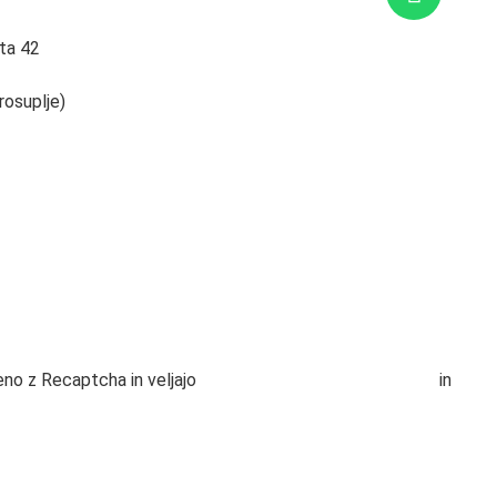
O podjetju
ta 42
Kontakt
rosuplje)
Pogoji poslovanja
 881
Pogoji poslovanja spletna
om.si
trgovina
Piškotki
no z Recaptcha in veljajo
Določila o varstvu podatkov
in
Pogo