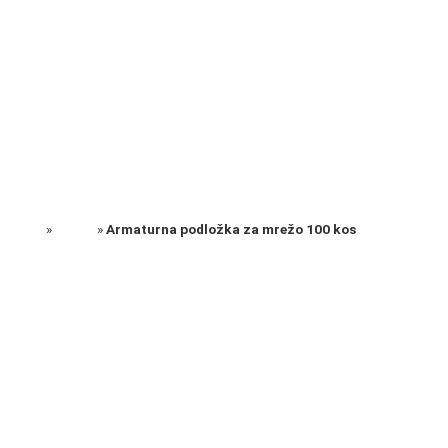
+386 40 495 881
prodaja@e-dom.si
DOMOV
Domov
»
Izdelki
»
Armaturna podložka za mrežo 100 kos