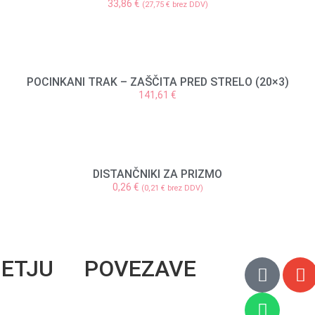
33,86
€
(
27,75
€
brez DDV)
POCINKANI TRAK – ZAŠČITA PRED STRELO (20×3)
141,61
€
DISTANČNIKI ZA PRIZMO
0,26
€
(
0,21
€
brez DDV)
JETJU
POVEZAVE
B2B prodaja