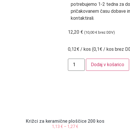
potrebujemo 1-2 tedna za do
pričakovanem času dobave i
kontaktirali.
12,20
€
(
10,00
€
brez DDV)
0,12€ / kos (0,1€ / kos brez D
Dodaj v košarico
Križci za keramične ploščice 200 kos
1,13
€
–
1,27
€