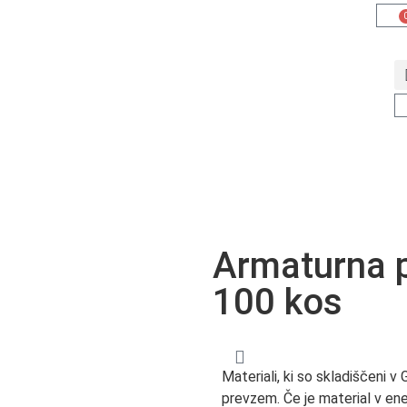
DOMOV
Trgovina
B2B
KONTAKT
Trgovina
B2B
Armaturna 
100 kos
Materiali, ki so skladiščeni v 
prevzem. Če je material v ene