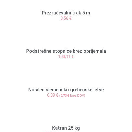
Prezračevalni trak 5 m
3,56
€
Podstrešne stopnice brez oprijemala
103,11
€
Nosilec slemensko grebenske letve
0,89
€
(
0,73
€
brez DDV)
Katran 25 kg