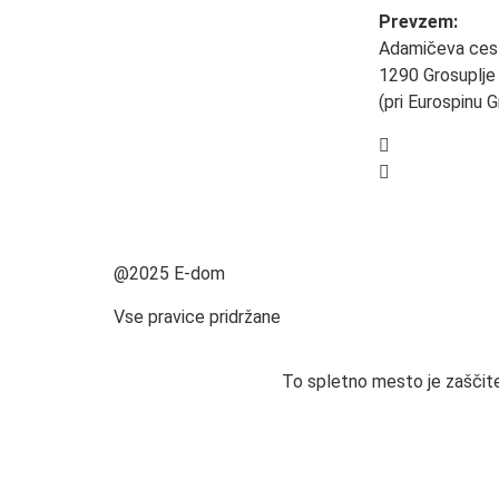
Prevzem:
Adamičeva ces
1290 Grosuplje
(pri Eurospinu G
+386 40 495
prodaja@e-d
@2025 E-dom
Vse pravice pridržane
To spletno mesto je zaščite