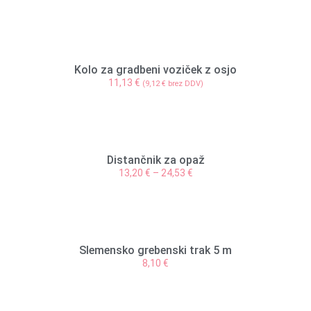
Kolo za gradbeni voziček z osjo
11,13
€
(
9,12
€
brez DDV)
Distančnik za opaž
13,20
€
–
24,53
€
Slemensko grebenski trak 5 m
8,10
€