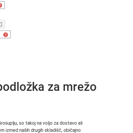
0
0
KONTAKT
podložka za mrežo
Grosuplju, so takoj na voljo za dostavo ali
m izmed naših drugih skladišč, običajno