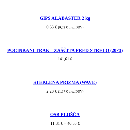
GIPS ALABASTER 2 kg
0,63
€
(
0,52
€
brez DDV)
POCINKANI TRAK – ZAŠČITA PRED STRELO (20×3)
141,61
€
STEKLENA PRIZMA (WAVE)
2,28
€
(
1,87
€
brez DDV)
OSB PLOŠČA
Cenovni
11,31
€
–
40,53
€
razpon: