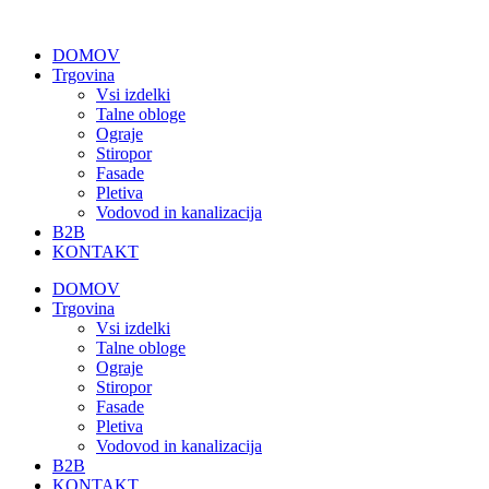
Skip
to
DOMOV
content
Trgovina
Vsi izdelki
Talne obloge
Ograje
Stiropor
Fasade
Pletiva
Vodovod in kanalizacija
B2B
KONTAKT
DOMOV
Trgovina
Vsi izdelki
Talne obloge
Ograje
Stiropor
Fasade
Pletiva
Vodovod in kanalizacija
B2B
KONTAKT