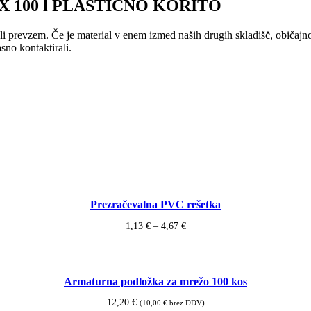
100 l PLASTIČNO KORITO
o ali prevzem. Če je material v enem izmed naših drugih skladišč, običa
no kontaktirali.
Prezračevalna PVC rešetka
Cenovni
1,13
€
–
4,67
€
razpon:
od
1,13 €
do
Armaturna podložka za mrežo 100 kos
4,67 €
12,20
€
(
10,00
€
brez DDV)