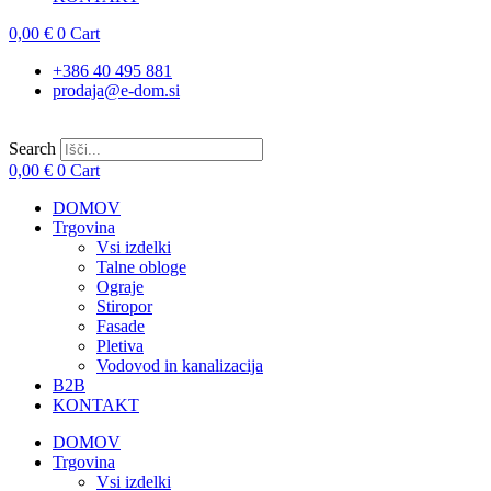
0,00
€
0
Cart
+386 40 495 881
prodaja@e-dom.si
Search
0,00
€
0
Cart
DOMOV
Trgovina
Vsi izdelki
Talne obloge
Ograje
Stiropor
Fasade
Pletiva
Vodovod in kanalizacija
B2B
KONTAKT
DOMOV
Trgovina
Vsi izdelki