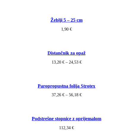
Žeblji 5 – 25 cm
1,90
€
Distančnik za opaž
Cenovni
13,20
€
–
24,53
€
razpon:
od
13,20 €
do
Paropropustna folija Strotex
24,53 €
Cenovni
37,26
€
–
56,18
€
razpon:
od
37,26 €
do
Podstrešne stopnice z oprijemalom
56,18 €
112,34
€