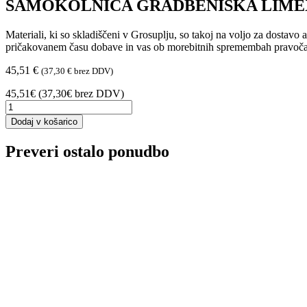
SAMOKOLNICA GRADBENIŠKA LIMEX 
Materiali, ki so skladiščeni v Grosuplju, so takoj na voljo za dostav
pričakovanem času dobave in vas ob morebitnih spremembah pravočas
45,51
€
(
37,30
€
brez DDV)
45,51€ (37,30€ brez DDV)
SAMOKOLNICA
GRADBENIŠKA
Dodaj v košarico
LIMEX
100
Preveri ostalo ponudbo
l
PLASTIČNO
KORITO
količina
Ta
Izberite možnosti
izdelek
ima
več
različic.
Možnosti