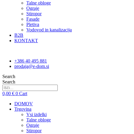
Talne obloge
Ograje
Stiropor
Fasade
Pletiva
Vodovod in kanalizacija
B2B
KONTAKT
+386 40 495 881
prodaja@e-dom.si
Search
Search
0,00
€
0
Cart
DOMOV
Trgovina
Vsi izdelki
Talne obloge
Ograje
Stiropor