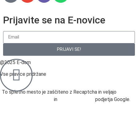
Prijavite se na E-novice
PRIJAVI SE!
@2025 E-dom
Vse pravice pridržane
To spletno mesto je zaščiteno z Recaptcha in veljajo
Določila
o varstvu podatkov
in
Pogoji uporabe
podjetja Google.