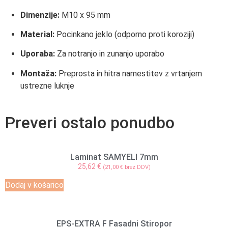
Dimenzije:
M10 x 95 mm
Material:
Pocinkano jeklo (odporno proti koroziji)
Uporaba:
Za notranjo in zunanjo uporabo
Montaža:
Preprosta in hitra namestitev z vrtanjem
ustrezne luknje
Preveri ostalo ponudbo
Laminat SAMYELI 7mm
25,62
€
(
21,00
€
brez DDV)
Dodaj v košarico
EPS-EXTRA F Fasadni Stiropor