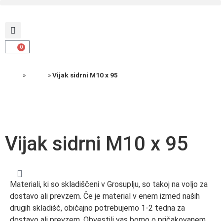
0
Domov
»
Izdelki
»
Vijak sidrni M10 x 95
Vijak sidrni M10 x 95
Materiali, ki so skladiščeni v Grosuplju, so takoj na voljo za
dostavo ali prevzem. Če je material v enem izmed naših
drugih skladišč, običajno potrebujemo 1-2 tedna za
dostavo ali prevzem. Obvestili vas bomo o pričakovanem