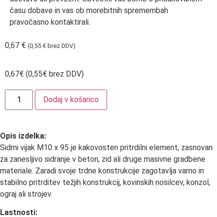
času dobave in vas ob morebitnih spremembah
pravočasno kontaktirali.
0,67
€
(
0,55
€
brez DDV)
0,67€ (0,55€ brez DDV)
Dodaj v košarico
Opis izdelka:
Sidrni vijak M10 x 95 je kakovosten pritrdilni element, zasnovan
za zanesljivo sidranje v beton, zid ali druge masivne gradbene
materiale. Zaradi svoje trdne konstrukcije zagotavlja varno in
stabilno pritrditev težjih konstrukcij, kovinskih nosilcev, konzol,
ograj ali strojev.
Lastnosti: