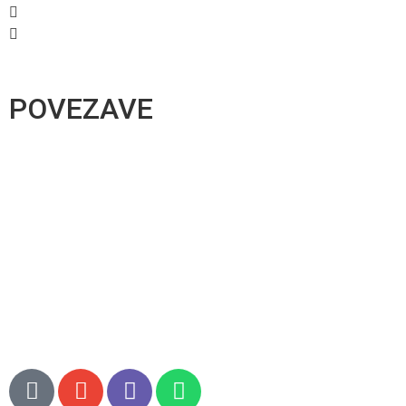
+386 40 495 881
prodaja@e-dom.si
POVEZAVE
B2B prodaja
O podjetju
Kontakt
Pogoji poslovanja
Pogoji poslovanja spletna trgovina
Piškotki