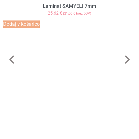
Laminat SAMYELI 7mm
25,62
€
(
21,00
€
brez DDV)
Dodaj v košarico
I