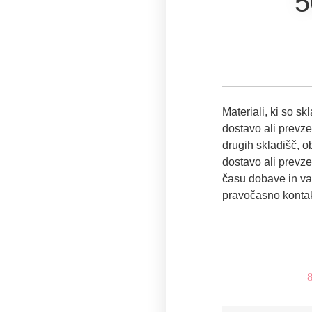
5
Materiali, ki so sk
dostavo ali prevz
drugih skladišč, 
dostavo ali prevz
času dobave in v
pravočasno kontakt