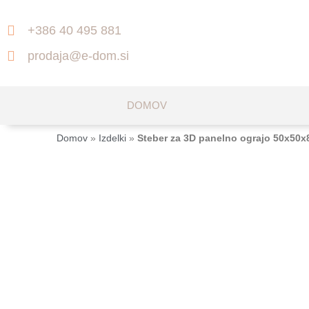
+386 40 495 881
prodaja@e-dom.si
DOMOV
Domov
»
Izdelki
»
Steber za 3D panelno ograjo 50x50x