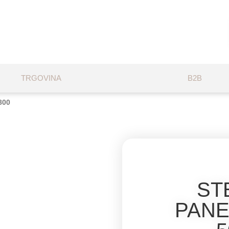
TRGOVINA
B2B
800
ST
PANE