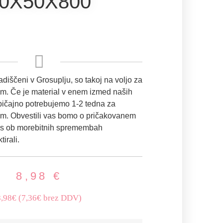
0X50X800
ladiščeni v Grosuplju, so takoj na voljo za
em. Če je material v enem izmed naših
običajno potrebujemo 1-2 tedna za
em. Obvestili vas bomo o pričakovanem
as ob morebitnih spremembah
irali.
8,98
€
8,98€ (7,36€ brez DDV)