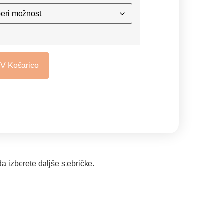
 V Košarico
da izberete daljše stebričke.