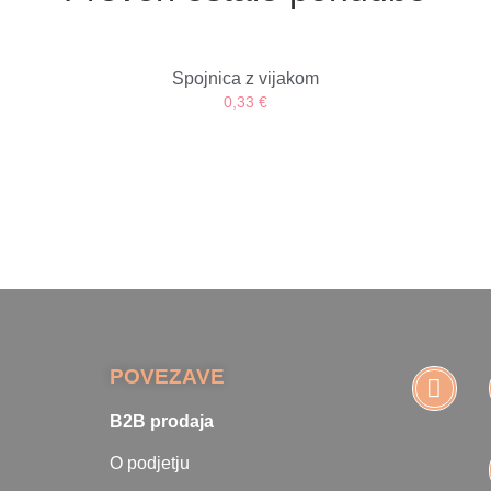
Spojnica z vijakom
0,33
€
POVEZAVE
B2B prodaja
O podjetju