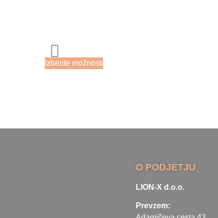
Izberite možnosti
O PODJETJU
LION-X d.o.o.
Prevzem:
Adamičeva cesta 42