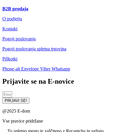
B2B prodaja
O podjetju
Kontakt
Pogoji poslovanja
Pogoji poslovanja spletna trgovina
Piškotki
Phone-alt
Envelope
Viber
Whatsapp
Prijavite se na E-novice
PRIJAVI SE!
@2025 E-dom
Vse pravice pridržane
To spletno mesto je zaščiteno z Recaptcha in veljajo
Določila o