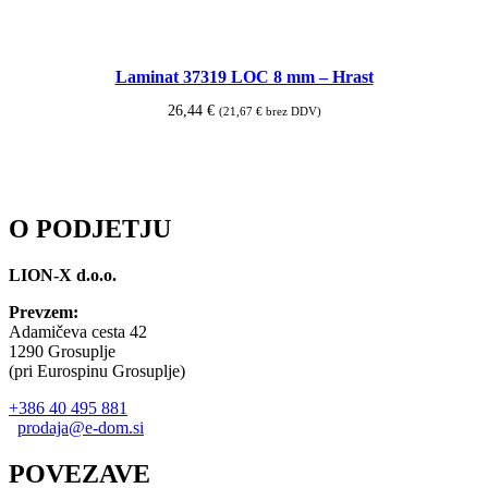
Dodaj v košarico
Laminat 37319 LOC 8 mm – Hrast
26,44
€
(
21,67
€
brez DDV)
Dodaj v košarico
O PODJETJU
LION-X d.o.o.
Prevzem:
Adamičeva cesta 42
1290 Grosuplje
(pri Eurospinu Grosuplje)
+386 40 495 881
prodaja@e-dom.si
POVEZAVE