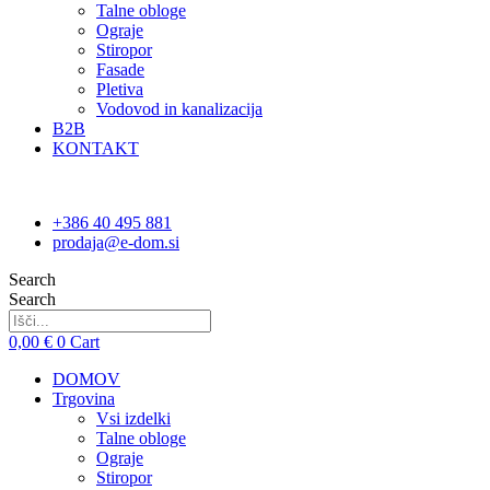
Talne obloge
Ograje
Stiropor
Fasade
Pletiva
Vodovod in kanalizacija
B2B
KONTAKT
+386 40 495 881
prodaja@e-dom.si
Search
Search
0,00
€
0
Cart
DOMOV
Trgovina
Vsi izdelki
Talne obloge
Ograje
Stiropor