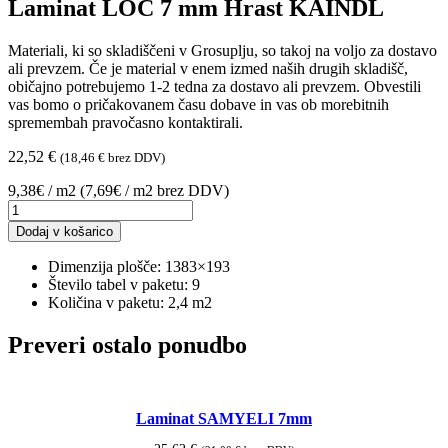
Laminat LOC 7 mm Hrast KAINDL
Materiali, ki so skladiščeni v Grosuplju, so takoj na voljo za dostavo
ali prevzem. Če je material v enem izmed naših drugih skladišč,
običajno potrebujemo 1-2 tedna za dostavo ali prevzem. Obvestili
vas bomo o pričakovanem času dobave in vas ob morebitnih
spremembah pravočasno kontaktirali.
22,52
€
(
18,46
€
brez DDV)
9,38€ / m2 (7,69€ / m2 brez DDV)
Laminat
LOC
Dodaj v košarico
7
mm
Dimenzija plošče: 1383×193
Hrast
Število tabel v paketu: 9
KAINDL
Količina v paketu: 2,4 m2
količina
Preveri ostalo ponudbo
Laminat SAMYELI 7mm