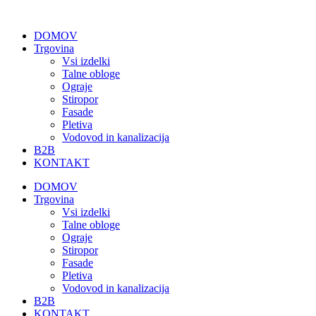
Skip
to
DOMOV
content
Trgovina
Vsi izdelki
Talne obloge
Ograje
Stiropor
Fasade
Pletiva
Vodovod in kanalizacija
B2B
KONTAKT
DOMOV
Trgovina
Vsi izdelki
Talne obloge
Ograje
Stiropor
Fasade
Pletiva
Vodovod in kanalizacija
B2B
KONTAKT