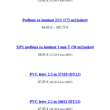
25,62
€
(
21,00
€
brez DDV)
Dodaj v košarico
Podloga za laminat 25/1 (175 m2/paket)
Cenovni
64,05
€
–
185,75
€
razpon:
Ta
Izberite možnosti
od
izdelek
64,05 €
do
ima
XPS podloga za laminat 3 mm T (50 m2/paket)
185,75 €
več
različic.
18,91
€
(
15,50
€
brez DDV)
Možnosti
lahko
Dodaj v košarico
izberete
na
PVC letev 2,5 m 37319 (DT12)
strani
izdelka
47,95
€
(
39,30
€
brez DDV)
Dodaj v košarico
PVC letev 2,5 m 34011 (DT13)
47,95
€
(
39,30
€
brez DDV)