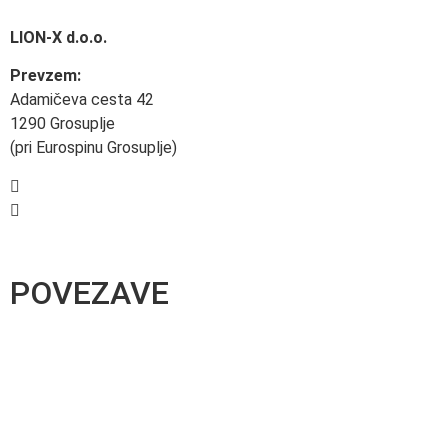
LION-X d.o.o.
Prevzem:
Adamičeva cesta 42
1290 Grosuplje
(pri Eurospinu Grosuplje)
+386 40 495 881
prodaja@e-dom.si
POVEZAVE
B2B prodaja
O podjetju
Kontakt