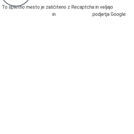
To spletno mesto je zaščiteno z Recaptcha in veljajo
Določila
o varstvu podatkov
in
Pogoji uporabe
podjetja Google.