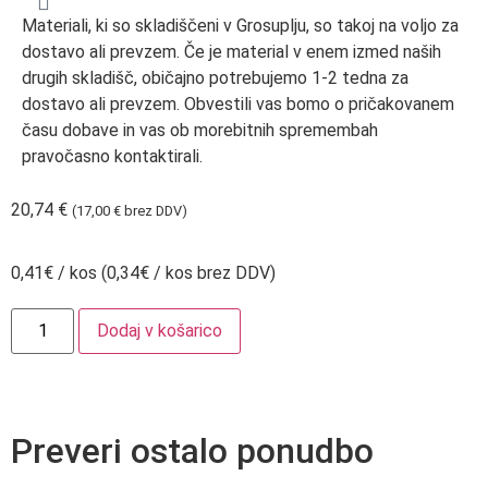
Materiali, ki so skladiščeni v Grosuplju, so takoj na voljo za
dostavo ali prevzem. Če je material v enem izmed naših
drugih skladišč, običajno potrebujemo 1-2 tedna za
dostavo ali prevzem. Obvestili vas bomo o pričakovanem
času dobave in vas ob morebitnih spremembah
pravočasno kontaktirali.
20,74
€
(
17,00
€
brez DDV)
0,41€ / kos (0,34€ / kos brez DDV)
Dodaj v košarico
Preveri ostalo ponudbo