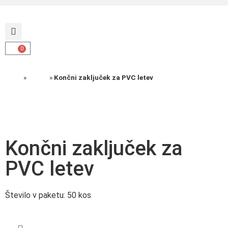
0
Domov
»
Izdelki
»
Končni zaključek za PVC letev
Končni zaključek za
PVC letev
Število v paketu: 50 kos