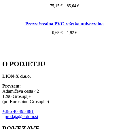
Price
75,15
€
–
85,64
€
range:
This
Select options
75,15 €
product
through
Prezračevalna PVC rešetka univerzalna
85,64 €
has
multiple
Price
0,68
€
–
1,92
€
variants.
range:
The
This
Select options
0,68 €
options
product
through
may
1,92 €
has
be
multiple
chosen
variants.
O PODJETJU
on
The
the
options
LION-X d.o.o.
product
may
page
be
Prevzem:
chosen
Adamičeva cesta 42
on
1290 Grosuplje
the
(pri Eurospinu Grosuplje)
product
page
+386 40 495 881
prodaja@e-dom.si
POVEZAVE