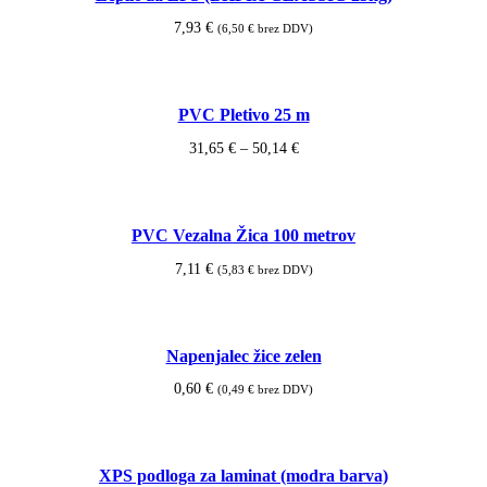
on
variants.
7,93
€
(
6,50
€
brez DDV)
the
The
product
options
Add to cart
page
may
be
PVC Pletivo 25 m
chosen
on
Price
31,65
€
–
50,14
€
the
range:
product
This
Select options
31,65 €
page
product
through
50,14 €
has
PVC Vezalna Žica 100 metrov
multiple
variants.
7,11
€
(
5,83
€
brez DDV)
The
options
Add to cart
may
be
Napenjalec žice zelen
chosen
on
0,60
€
(
0,49
€
brez DDV)
the
product
Add to cart
page
XPS podloga za laminat (modra barva)