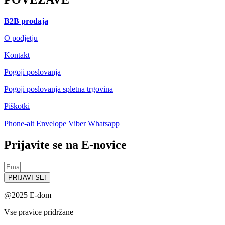
B2B prodaja
O podjetju
Kontakt
Pogoji poslovanja
Pogoji poslovanja spletna trgovina
Piškotki
Phone-alt
Envelope
Viber
Whatsapp
Prijavite se na E-novice
PRIJAVI SE!
@2025 E-dom
Vse pravice pridržane