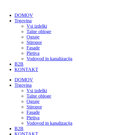
Skip
to
DOMOV
content
Trgovina
Vsi izdelki
Talne obloge
Ograje
Stiropor
Fasade
Pletiva
Vodovod in kanalizacija
B2B
KONTAKT
DOMOV
Trgovina
Vsi izdelki
Talne obloge
Ograje
Stiropor
Fasade
Pletiva
Vodovod in kanalizacija
B2B
KONTAKT