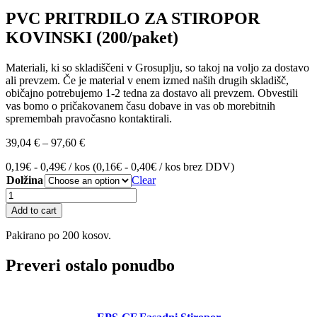
PVC PRITRDILO ZA STIROPOR
KOVINSKI (200/paket)
Materiali, ki so skladiščeni v Grosuplju, so takoj na voljo za dostavo
ali prevzem. Če je material v enem izmed naših drugih skladišč,
običajno potrebujemo 1-2 tedna za dostavo ali prevzem. Obvestili
vas bomo o pričakovanem času dobave in vas ob morebitnih
spremembah pravočasno kontaktirali.
Price
39,04
€
–
97,60
€
range:
0,19€ - 0,49€ / kos (0,16€ - 0,40€ / kos brez DDV)
39,04 €
Dolžina
through
Clear
97,60 €
PVC
PRITRDILO
Add to cart
ZA
STIROPOR
Pakirano po 200 kosov.
KOVINSKI
(200/paket)
Preveri ostalo ponudbo
quantity