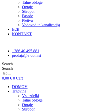
Talne obloge
Ograje
Stiropor
Fasade
Pletiva
Vodovod in kanalizacija
B2B
KONTAKT
+386 40 495 881
prodaja@e-dom.si
Search
Search
0,00
€
0
Cart
DOMOV
Trgovina
Vsi izdelki
Talne obloge
Ograje
Stiropor