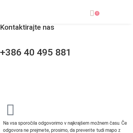
0
Kontaktirajte nas
+386 40 495 881
prodaja@e-dom.si
Na vsa sporočila odgovorimo v najkrajšem možnem času. Če
odgovora ne prejmete, prosimo, da preverite tudi mapo z