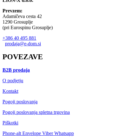
LION-X d.o.o.
page
may
be
Prevzem:
chosen
Adamičeva cesta 42
on
1290 Grosuplje
the
(pri Eurospinu Grosuplje)
product
page
+386 40 495 881
prodaja@e-dom.si
POVEZAVE
B2B prodaja
O podjetju
Kontakt
Pogoji poslovanja
Pogoji poslovanja spletna trgovina
Piškotki
Phone-alt
Envelope
Viber
Whatsapp