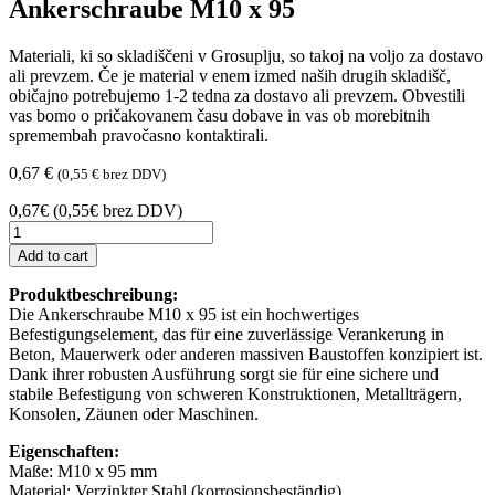
Ankerschraube M10 x 95
Materiali, ki so skladiščeni v Grosuplju, so takoj na voljo za dostavo
ali prevzem. Če je material v enem izmed naših drugih skladišč,
običajno potrebujemo 1-2 tedna za dostavo ali prevzem. Obvestili
vas bomo o pričakovanem času dobave in vas ob morebitnih
spremembah pravočasno kontaktirali.
0,67
€
(
0,55
€
brez DDV)
0,67€ (0,55€ brez DDV)
Ankerschraube
M10
Add to cart
x
95
Produktbeschreibung:
quantity
Die Ankerschraube M10 x 95 ist ein hochwertiges
Befestigungselement, das für eine zuverlässige Verankerung in
Beton, Mauerwerk oder anderen massiven Baustoffen konzipiert ist.
Dank ihrer robusten Ausführung sorgt sie für eine sichere und
stabile Befestigung von schweren Konstruktionen, Metallträgern,
Konsolen, Zäunen oder Maschinen.
Eigenschaften:
Maße: M10 x 95 mm
Material: Verzinkter Stahl (korrosionsbeständig)