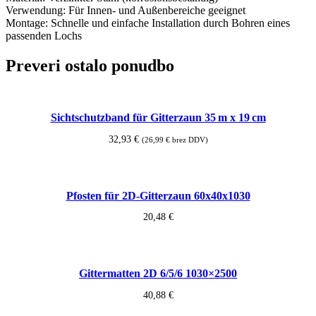
Verwendung: Für Innen- und Außenbereiche geeignet
Montage: Schnelle und einfache Installation durch Bohren eines
passenden Lochs
Preveri ostalo ponudbo
Sichtschutzband für Gitterzaun 35 m x 19 cm
32,93
€
(
26,99
€
brez DDV)
Add to cart
Pfosten für 2D-Gitterzaun 60x40x1030
20,48
€
This
Select options
product
has
Gittermatten 2D 6/5/6 1030×2500
multiple
variants.
40,88
€
The
options