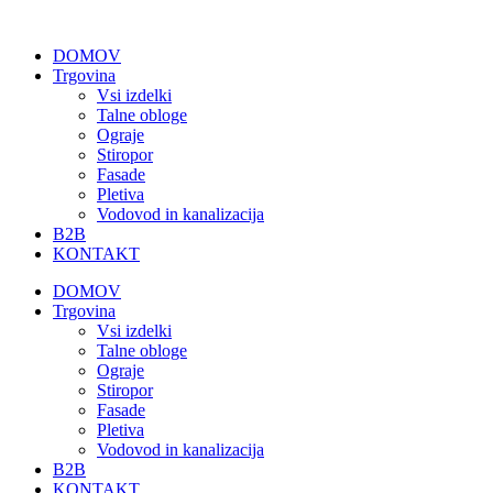
Skip
to
DOMOV
content
Trgovina
Vsi izdelki
Talne obloge
Ograje
Stiropor
Fasade
Pletiva
Vodovod in kanalizacija
B2B
KONTAKT
DOMOV
Trgovina
Vsi izdelki
Talne obloge
Ograje
Stiropor
Fasade
Pletiva
Vodovod in kanalizacija
B2B
KONTAKT