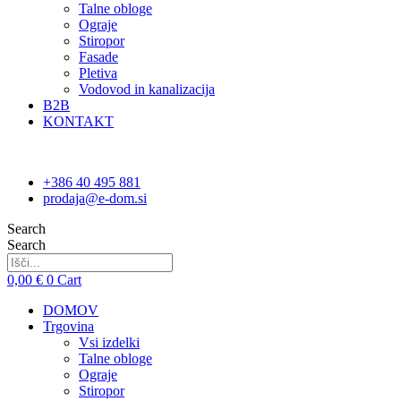
Talne obloge
Ograje
Stiropor
Fasade
Pletiva
Vodovod in kanalizacija
B2B
KONTAKT
+386 40 495 881
prodaja@e-dom.si
Search
Search
0,00
€
0
Cart
DOMOV
Trgovina
Vsi izdelki
Talne obloge
Ograje
Stiropor