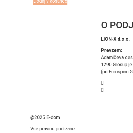
Dodaj v košarico
O POD
LION-X d.o.o.
Prevzem:
Adamičeva ces
1290 Grosuplje
(pri Eurospinu G
+386 40 495
prodaja@e-d
@2025 E-dom
Vse pravice pridržane