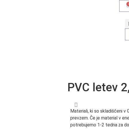
DOMOV
Trgovina
B2B
KONTAKT
Trgovina
B2B
PVC letev 2
Materiali, ki so skladiščeni v 
prevzem. Če je material v ene
potrebujemo 1-2 tedna za do